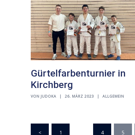
Gürtelfarbenturnier in
Kirchberg
VON
JUDOKA
26. MÄRZ 2023
ALLGEMEIN
Seitennummerierun
<
1
…
4
5