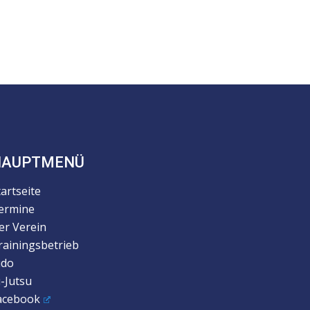
HAUPTMENÜ
tartseite
ermine
er Verein
rainingsbetrieb
udo
u-Jutsu
acebook