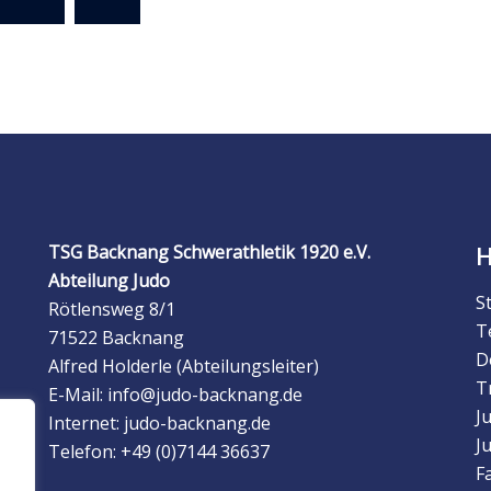
TSG Backnang Schwerathletik 1920 e.V.
Abteilung Judo
S
Rötlensweg 8/1
T
71522 Backnang
D
Alfred Holderle (Abteilungsleiter)
T
E-Mail: info@judo-backnang.de
J
Internet: judo-backnang.de
J
Telefon: +49 (0)7144 36637
F