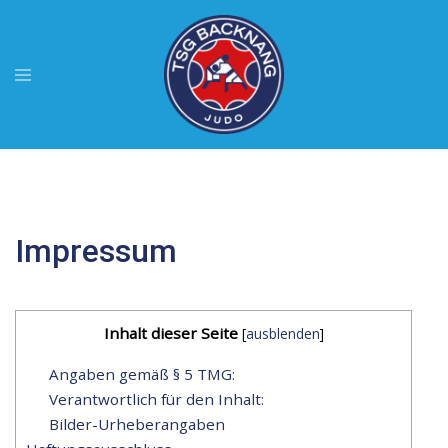
Zum
Inhalt
springen
Menü
umschalten
Impressum
Inhalt dieser Seite
[
ausblenden
]
Angaben gemäß § 5 TMG:
Verantwortlich für den Inhalt:
Bilder-Urheberangaben