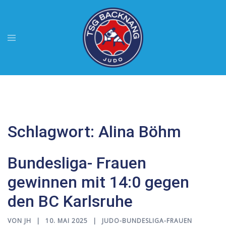
Zum
Inhalt
springen
Menü
umschalten
Schlagwort:
Alina Böhm
Bundesliga- Frauen
gewinnen mit 14:0 gegen
den BC Karlsruhe
VON
JH
10. MAI 2025
JUDO-BUNDESLIGA-FRAUEN