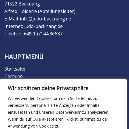
71522 Backnang
Alfred Holderle (Abteilungsleiter)
E-Mail: info@judo-backnang.de
Internet: judo-backnang.de
Telefon: +49 (0)7144 36637
HAUPTMENÜ
Startseite
Termine
Der Verein
Wir schätzen deine Privatsphäre
Trainingsbetrieb
Wir verwenden Cookies, um dein Surferlebnis zu
Judo
verbessern, personalisierte Anzeigen oder Inhalte
Ju-Jutsu
einzusetzen und unseren Datenverkehr zu analysieren.
Facebook
Wenn du auf „Alle akzeptieren" klickst, stimmst du der
Anwendung von Cookies zu.