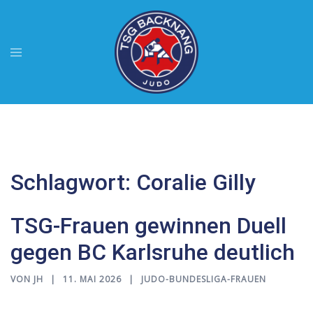
Zum
Inhalt
springen
Menü
umschalten
Schlagwort:
Coralie Gilly
TSG-Frauen gewinnen Duell
gegen BC Karlsruhe deutlich
VON
JH
11. MAI 2026
JUDO-BUNDESLIGA-FRAUEN