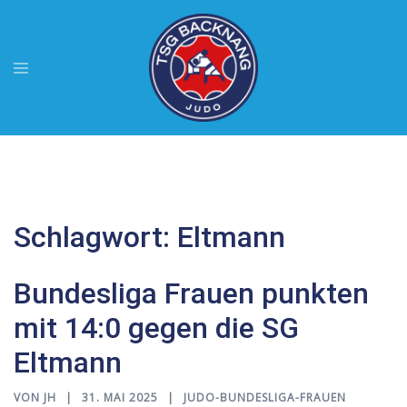
Zum
Inhalt
springen
Menü
umschalten
Schlagwort:
Eltmann
Bundesliga Frauen punkten
mit 14:0 gegen die SG
Eltmann
VON
JH
31. MAI 2025
JUDO-BUNDESLIGA-FRAUEN