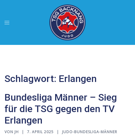
Zum
Inhalt
springen
Menü
umschalten
Schlagwort:
Erlangen
Bundesliga Männer – Sieg
für die TSG gegen den TV
Erlangen
VON
JH
7. APRIL 2025
JUDO-BUNDESLIGA-MÄNNER