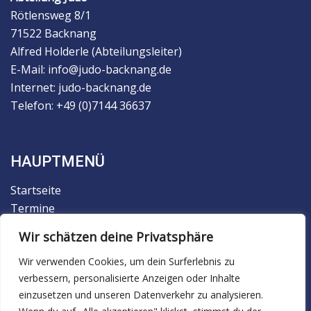
Rötlensweg 8/1
71522 Backnang
Alfred Holderle (Abteilungsleiter)
E-Mail: info@judo-backnang.de
Internet: judo-backnang.de
Telefon: +49 (0)7144 36637
HAUPTMENÜ
Startseite
Termine
Der Verein
Wir schätzen deine Privatsphäre
Trainingsbetrieb
Wir verwenden Cookies, um dein Surferlebnis zu
Judo
verbessern, personalisierte Anzeigen oder Inhalte
Ju-Jutsu
einzusetzen und unseren Datenverkehr zu analysieren.
Facebook