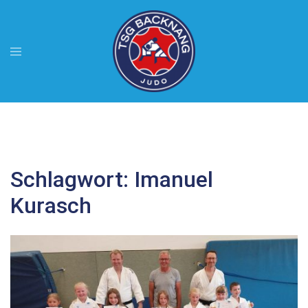
Zum
Inhalt
springen
Menü
umschalten
Schlagwort:
Imanuel
Kurasch