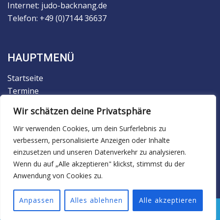
Internet: judo-backnang.de
Telefon: +49 (0)7144 36637
HAUPTMENÜ
Startseite
Termine
Der Verein
Wir schätzen deine Privatsphäre
Trainingsbetrieb
Judo
Wir verwenden Cookies, um dein Surferlebnis zu
verbessern, personalisierte Anzeigen oder Inhalte
Ju-Jutsu
einzusetzen und unseren Datenverkehr zu analysieren.
Facebook
Wenn du auf „Alle akzeptieren" klickst, stimmst du der
Anwendung von Cookies zu.
Anpassen
Alles ablehnen
Alle akzeptieren
© 2026 TSG Backnang Judo.