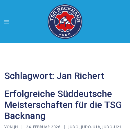
Zum
Inhalt
springen
Menü
umschalten
Schlagwort:
Jan Richert
Erfolgreiche Süddeutsche
Meisterschaften für die TSG
Backnang
VON
JH
24. FEBRUAR 2026
JUDO
,
JUDO-U18
,
JUDO-U21