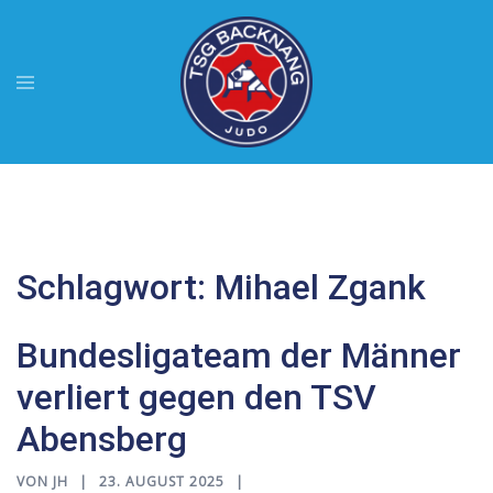
Zum
Inhalt
springen
Menü
umschalten
Schlagwort:
Mihael Zgank
Bundesligateam der Männer
verliert gegen den TSV
Abensberg
VON
JH
23. AUGUST 2025