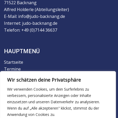
71522 Backnang
Alfred Holderle (Abteilungsleiter)
E-Mail: info@judo-backnang.de
Internet: judo-backnang.de
Telefon: +49 (0)7144 36637
HAUPTMENÜ
Startseite
Termine
Der Verein
Wir schätzen deine Privatsphäre
Trainingsbetrieb
Wir verwenden Cookies, um dein Surferlebnis zu
Judo
verbessern, personalisierte Anzeigen oder Inhalte
Ju-Jutsu
einzusetzen und unseren Datenverkehr zu analysieren.
Facebook
Wenn du auf „Alle akzeptieren" klickst, stimmst du der
Anwendung von Cookies zu.