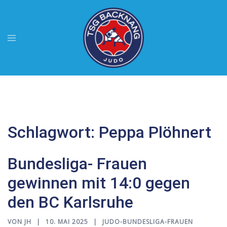
Zum
Inhalt
springen
Menü
umschalten
Schlagwort:
Peppa Plöhnert
Bundesliga- Frauen
gewinnen mit 14:0 gegen
den BC Karlsruhe
VON
JH
10. MAI 2025
JUDO-BUNDESLIGA-FRAUEN