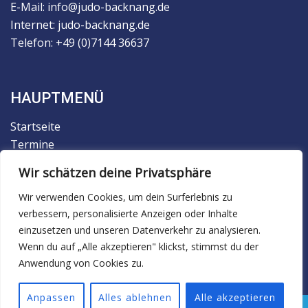
E-Mail: info@judo-backnang.de
Internet: judo-backnang.de
Telefon: +49 (0)7144 36637
HAUPTMENÜ
Startseite
Termine
Der Verein
Wir schätzen deine Privatsphäre
Trainingsbetrieb
Judo
Wir verwenden Cookies, um dein Surferlebnis zu
verbessern, personalisierte Anzeigen oder Inhalte
Ju-Jutsu
einzusetzen und unseren Datenverkehr zu analysieren.
Facebook
Wenn du auf „Alle akzeptieren" klickst, stimmst du der
Anwendung von Cookies zu.
Anpassen
Alles ablehnen
Alle akzeptieren