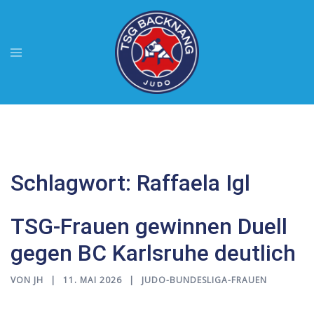
Zum
Inhalt
springen
Menü
umschalten
Schlagwort:
Raffaela Igl
TSG-Frauen gewinnen Duell
gegen BC Karlsruhe deutlich
VON
JH
11. MAI 2026
JUDO-BUNDESLIGA-FRAUEN