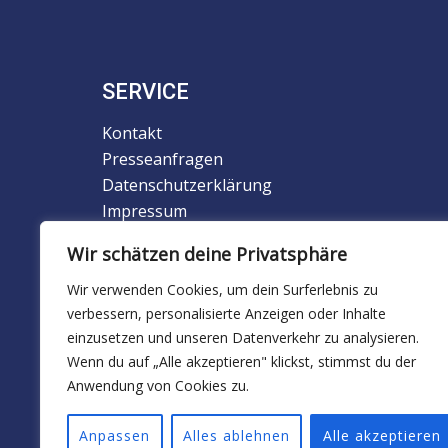
SERVICE
Kontakt
Presseanfragen
Datenschutzerklärung
Impressum
Newsletter
Wir schätzen deine Privatsphäre
Downloads
Wir verwenden Cookies, um dein Surferlebnis zu
verbessern, personalisierte Anzeigen oder Inhalte
Alle externen Links sind mit diesem Symbol
einzusetzen und unseren Datenverkehr zu analysieren.
gekennzeichnet.
Wenn du auf „Alle akzeptieren" klickst, stimmst du der
Anwendung von Cookies zu.
Anpassen
Alles ablehnen
Alle akzeptieren