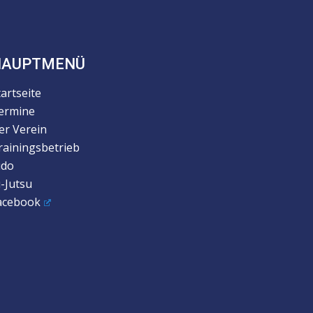
HAUPTMENÜ
tartseite
ermine
er Verein
rainingsbetrieb
udo
u-Jutsu
acebook