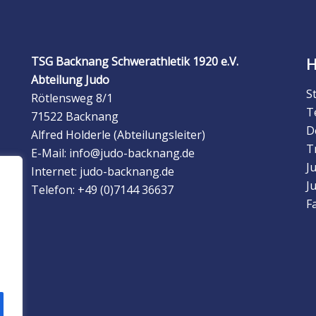
TSG Backnang Schwerathletik 1920 e.V.
Abteilung Judo
S
Rötlensweg 8/1
T
71522 Backnang
D
Alfred Holderle (Abteilungsleiter)
T
E-Mail: info@judo-backnang.de
J
Internet: judo-backnang.de
J
Telefon: +49 (0)7144 36637
F