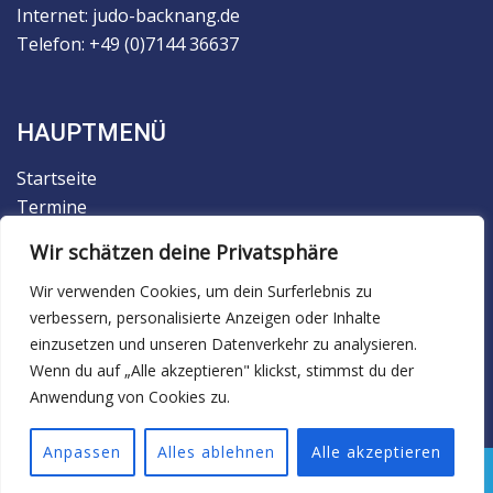
Internet: judo-backnang.de
Telefon: +49 (0)7144 36637
HAUPTMENÜ
Startseite
Termine
Der Verein
Wir schätzen deine Privatsphäre
Trainingsbetrieb
Judo
Wir verwenden Cookies, um dein Surferlebnis zu
verbessern, personalisierte Anzeigen oder Inhalte
Ju-Jutsu
einzusetzen und unseren Datenverkehr zu analysieren.
Facebook
Wenn du auf „Alle akzeptieren" klickst, stimmst du der
Anwendung von Cookies zu.
Anpassen
Alles ablehnen
Alle akzeptieren
© 2026 TSG Backnang Judo.