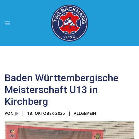
Zum
Inhalt
springen
Menü
umschalten
Baden Württembergische
Meisterschaft U13 in
Kirchberg
VON
JR
13. OKTOBER 2025
ALLGEMEIN