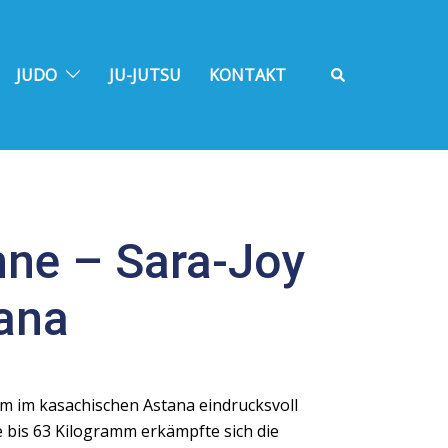
Suche
JUDO
JU-JUTSU
KONTAKT
hne – Sara-Joy
tana
m im kasachischen Astana eindrucksvoll
e bis 63 Kilogramm erkämpfte sich die