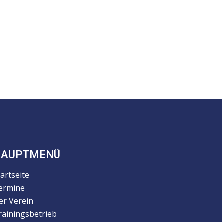
HAUPTMENÜ
tartseite
ermine
er Verein
rainingsbetrieb