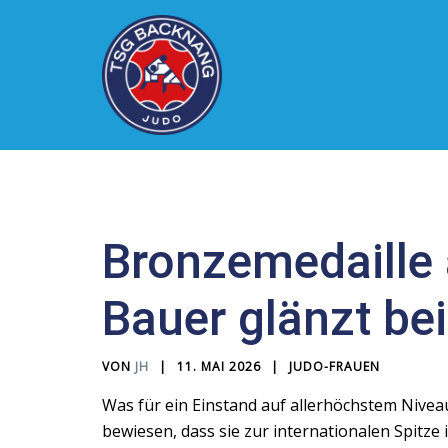
Zum
Inhalt
springen
Bronzemedaille 
Bauer glänzt be
VON
JH
11. MAI 2026
JUDO-FRAUEN
Was für ein Einstand auf allerhöchstem Nivea
bewiesen, dass sie zur internationalen Spitze