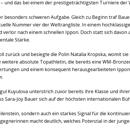
 und das bei einem der prestigeträchtigsten Turniere der 
iner besonders schweren Aufgabe. Gleich zu Beginn traf Bauer 
uelle Nummer vier der Weltrangliste. In einem hochklassig
verlor nach einem schnellen Ippon. Doch statt sich davon 
entale Stärke.
oll zurück und besiegte die Polin Natalia Kropska, womit si
 weitere absolute Topathletin, die bereits eine WM-Bronze
Wertungen und einem konsequent herausgearbeiteten Ippon e
m.
gul Kuyulova unterstrich zuvor bereits ihre Klasse und ihre
ss Sara-Joy Bauer sich auf der höchsten internationalen Büh
eilenstein, sondern auch ein starkes Signal für die kontinui
egnerinnen macht deutlich, welches Potenzial in der jungen 