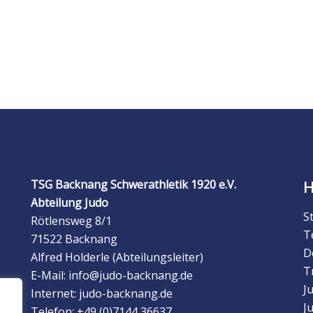
TSG Backnang Schwerathletik 1920 e.V.
Abteilung Judo
S
Rötlensweg 8/1
T
71522 Backnang
D
Alfred Holderle (Abteilungsleiter)
T
E-Mail: info@judo-backnang.de
J
Internet: judo-backnang.de
J
Telefon: +49 (0)7144 36637