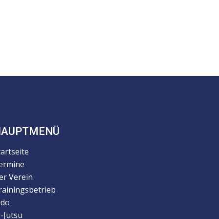
HAUPTMENÜ
tartseite
ermine
er Verein
rainingsbetrieb
udo
u-Jutsu