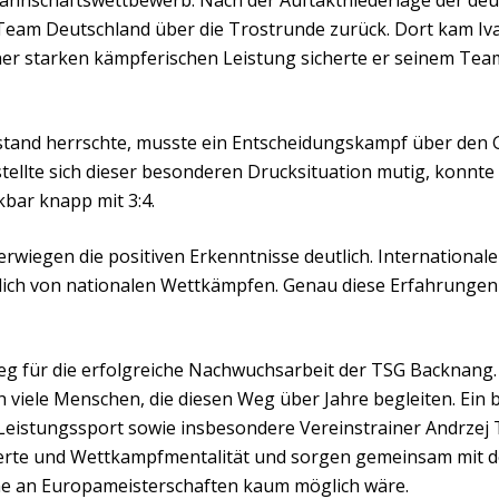
m Mannschaftswettbewerb. Nach der Auftaktniederlage der d
Team Deutschland über die Trostrunde zurück. Dort kam Iv
er starken kämpferischen Leistung sicherte er seinem Team
tand herrschte, musste ein Entscheidungskampf über den Ge
ellte sich dieser besonderen Drucksituation mutig, konnte 
bar knapp mit 3:4.
erwiegen die positiven Erkenntnisse deutlich. Internationale
ich von nationalen Wettkämpfen. Genau diese Erfahrungen s
Beleg für die erfolgreiche Nachwuchsarbeit der TSG Backnang.
h viele Menschen, die diesen Weg über Jahre begleiten. Ein
 Leistungssport sowie insbesondere Vereinstrainer Andrzej 
Werte und Wettkampfmentalität und sorgen gemeinsam mit de
e an Europameisterschaften kaum möglich wäre.