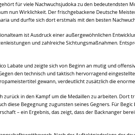
gehört für viele Nachwuchsjudoka zu den bedeutendsten Mo
m nun Wirklichkeit. Der frischgebackene Deutsche Meister 
ria und durfte sich dort erstmals mit den besten Nachwuc
tionalteam ist Ausdruck einer außergewöhnlichen Entwicklu
tzenleistungen und zahlreiche Sichtungsmaßnahmen. Entsp
rico Labate und zeigte sich von Beginn an mutig und offens
 Gegen den technisch und taktisch hervorragend eingestell
opameistertitel gewann, verdeutlicht zusätzlich die enorme
ich zurück in den Kampf um die Medaillen zu arbeiten. Dort 
ch diese Begegnung zugunsten seines Gegners. Für Begic 
rschaft – ein Ergebnis, das zeigt, dass der Backnanger ber