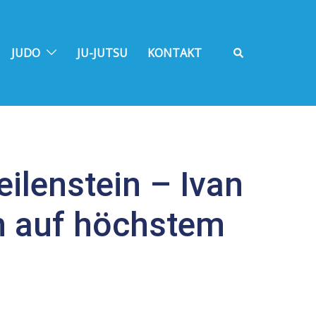
Suche
JUDO
JU-JUTSU
KONTAKT
ilenstein – Ivan
n auf höchstem