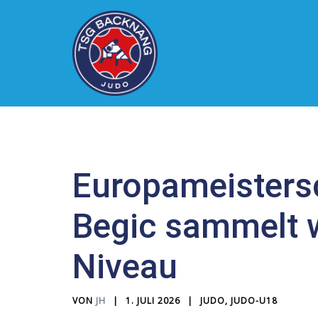
Zum
Inhalt
springen
Europameistersc
Begic sammelt 
Niveau
VON
JH
1. JULI 2026
JUDO
,
JUDO-U18