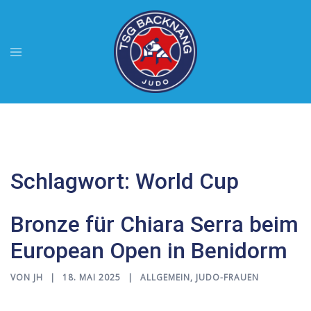
Zum
Inhalt
springen
Menü
umschalten
Schlagwort:
World Cup
Bronze für Chiara Serra beim
European Open in Benidorm
VON
JH
18. MAI 2025
ALLGEMEIN
,
JUDO-FRAUEN