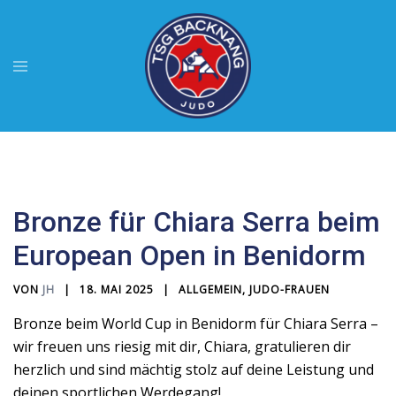
Zum
Inhalt
springen
Menü
umschalten
Bronze für Chiara Serra beim
European Open in Benidorm
VON
JH
18. MAI 2025
ALLGEMEIN
,
JUDO-FRAUEN
Bronze beim World Cup in Benidorm für Chiara Serra –
wir freuen uns riesig mit dir, Chiara, gratulieren dir
herzlich und sind mächtig stolz auf deine Leistung und
deinen sportlichen Werdegang!