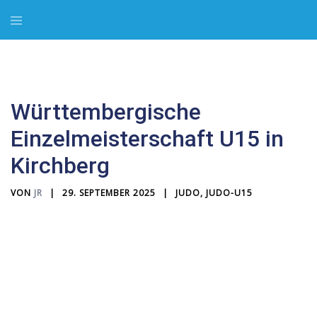
Zum
Menü
Inhalt
umschalten
springen
Württembergische
Einzelmeisterschaft U15 in
Kirchberg
VON
JR
29. SEPTEMBER 2025
JUDO
,
JUDO-U15