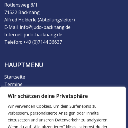
Rötlensweg 8/1
71522 Backnang
Alfred Holderle (Abteilungsleiter)
E-Mail: info@judo-backnang.de
Internet: judo-backnang.de
Telefon: +49 (0)7144 36637
HAUPTMENÜ
Startseite
Termine
Der Verein
Wir schätzen deine Privatsphäre
Trainingsbetrieb
Judo
Wir verwenden Cookies, um dein Surferlebnis zu
verbessern, personalisierte Anzeigen oder Inhalte
Ju-Jutsu
einzusetzen und unseren Datenverkehr zu analysieren.
Facebook
Wenn du auf „Alle akzeptieren" klickst, stimmst du der