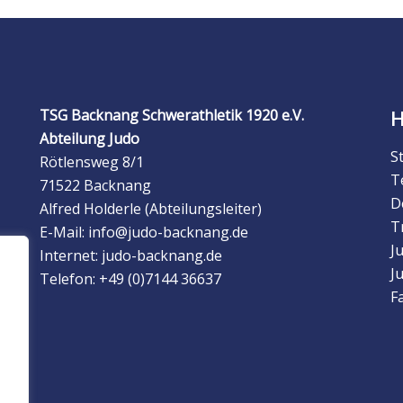
TSG Backnang Schwerathletik 1920 e.V.
Abteilung Judo
S
Rötlensweg 8/1
T
71522 Backnang
D
Alfred Holderle (Abteilungsleiter)
T
E-Mail: info@judo-backnang.de
J
Internet: judo-backnang.de
J
Telefon: +49 (0)7144 36637
F