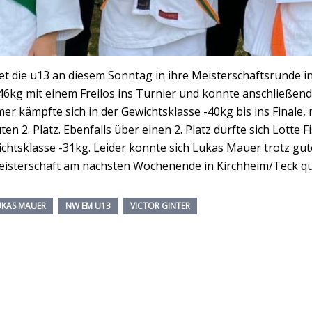
t die u13 an diesem Sonntag in ihre Meisterschaftsrunde
s -46kg mit einem Freilos ins Turnier und konnte anschließe
emer kämpfte sich in der Gewichtsklasse -40kg bis ins Final
 2. Platz. Ebenfalls über einen 2. Platz durfte sich Lotte F
htsklasse -31kg. Leider konnte sich Lukas Mauer trotz gut
Meisterschaft am nächsten Wochenende in Kirchheim/Teck qua
UKAS MAUER
NW EM U13
VICTOR GINTER