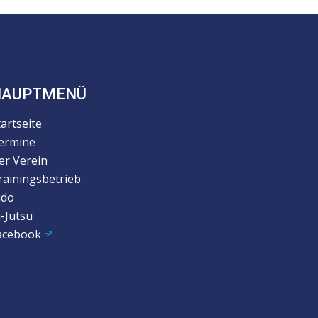
HAUPTMENÜ
tartseite
ermine
er Verein
rainingsbetrieb
udo
u-Jutsu
acebook