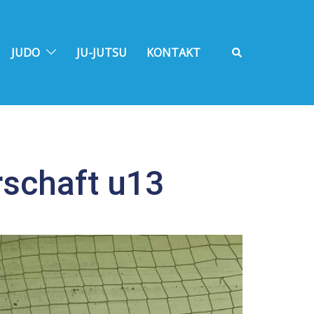
Suche
JUDO
JU-JUTSU
KONTAKT
rschaft u13